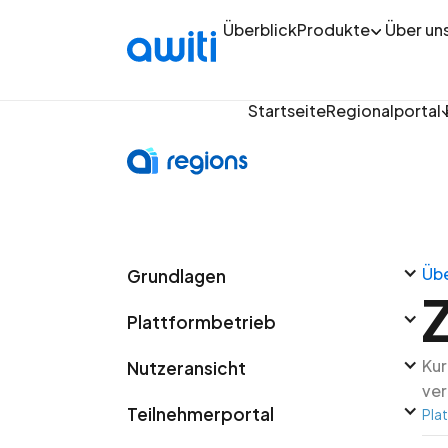
Überblick
Produkte
Über un
Startseite
Regionalportal
Übe
Grundlagen
Plattformbetrieb
Kur
Nutzeransicht
ver
Teilnehmerportal
Pla