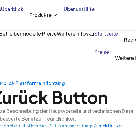
s
Überblick
Über uns
Hilfe
Produkte
Betreibermodelle
Preise
Weitere Infos
Startseite
Regi
Preise
Weitere 
rblick Plattformeinrichtung
Zurück Button
ze Beschreibung der Hauptvorteile und technischen Detail
besserte Benutzerfreundlichkeit.
ttformbetrieb
>
Überblick Plattformeinrichtung
>
Zurück Button