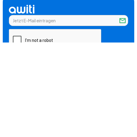
Mit Ihrem Abonnement stimmen Sie den
Nutzungsbedingungen und der
Datenschutzrichtlinie von Awiti zu.
Unternehmen
Über uns
Produkte
Vorteile
Preise