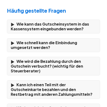
Vereinsportal
Häufig gestellte Fragen
Marketingunterlagen
Referenzen & Best Practises
Wie kann das Gutscheinsystem in das
Kassensystem eingebunden werden?
Integrationen
Wie schnell kann die Einbindung
umgesetzt werden?
Wie wird die Bezahlung durch den
Gutschein verbucht? (wichtig für den
Steuerberater)
Kann ich einen Teil mit der
Gutscheinkarte bezahlen und den
Restbetrag mit anderen Zahlungsmitteln?