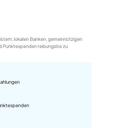
eistern, lokalen Banken, gemeinnützigen
d Punktespenden reibungslos zu
Zahlungen
Punktespenden