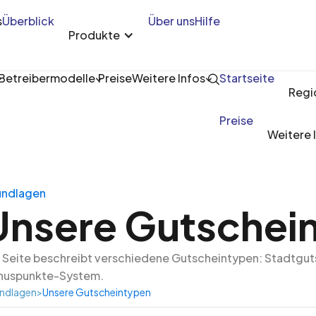
s
Überblick
Über uns
Hilfe
Produkte
Betreibermodelle
Preise
Weitere Infos
Startseite
Regi
Preise
Weitere 
undlagen
Unsere Gutschei
 Seite beschreibt verschiedene Gutscheintypen: Stadtgut
nuspunkte-System.
ndlagen
>
Unsere Gutscheintypen