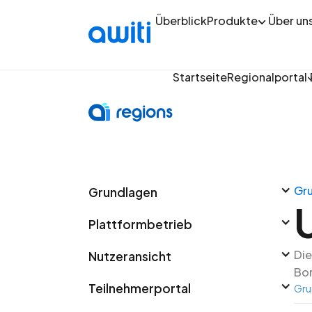
Überblick
Produkte
Über un
Startseite
Regionalportal
Gr
Grundlagen
Plattformbetrieb
Die
Nutzeransicht
Bo
Teilnehmerportal
Gru