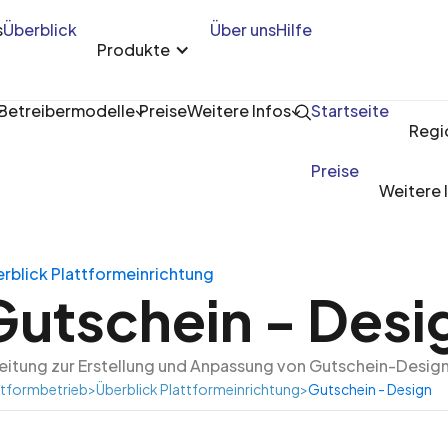
s
Überblick
Über uns
Hilfe
Produkte
Betreibermodelle
Preise
Weitere Infos
Startseite
Regi
Preise
Weitere 
rblick Plattformeinrichtung
Gutschein - Desi
eitung zur Erstellung und Anpassung von Gutschein-Design
ttformbetrieb
>
Überblick Plattformeinrichtung
>
Gutschein - Design