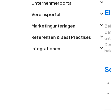
Unternehmerportal
E
Vereinsportal
Marketingunterlagen
Bei
Dan
Referenzen & Best Practises
unt
Des
Integrationen
bei
S