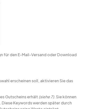
ign für den E-Mail-Versand oder Download
ahl erscheinen soll, aktivieren Sie das
des Gutscheins erhält
(siehe 7)
. Sie können
. Diese Keywords werden später durch
 Gutscheins seine Werte einträgt.