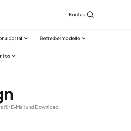
Kontakt
onalportal
Betreibermodelle
Infos
gn
s für E-Mail und Download.