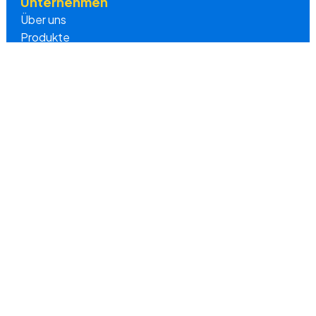
Unternehmen
Über uns
Produkte
Vorteile
Preise
Interessannte Links
YouTube Tutorials
FAQ
Blog
Testzugang anfordern
Kontakt
Rechtliche Hinweise
Datenschutz
Impressum
Newsletter