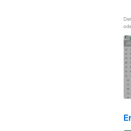
Der
ode
E