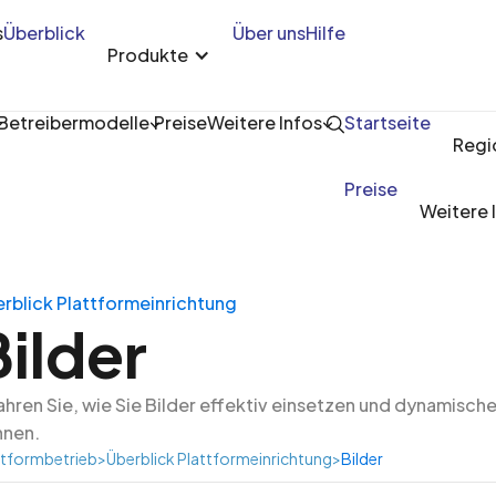
s
Überblick
Über uns
Hilfe
Produkte
Betreibermodelle
Preise
Weitere Infos
Startseite
Regi
Preise
Weitere 
rblick Plattformeinrichtung
Bilder
ahren Sie, wie Sie Bilder effektiv einsetzen und dynamische
nnen.
ttformbetrieb
>
Überblick Plattformeinrichtung
>
Bilder