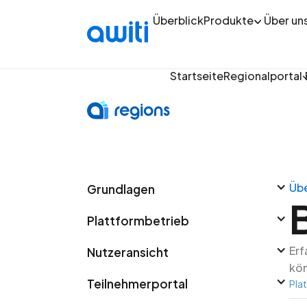
Überblick
Produkte
Über un
Startseite
Regionalportal
Übe
Grundlagen
Plattformbetrieb
Erf
Nutzeransicht
kö
Teilnehmerportal
Pla