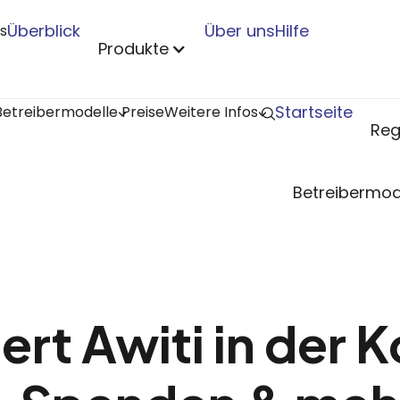
Überblick
Über uns
Hilfe
s
Produkte
Startseite
Betreibermodelle
Preise
Weitere Infos
Reg
Betreibermod
iert Awiti in der