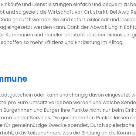
 Einkäufe und Dienstleistungen einfach und bequem zu bez
ibt und so gezielt die Wirtschaft vor Ort stärkt. Bei Awit
Code genutzt werden. Sie sind sofort einlösbar und lassen
g eingesetzt werden kann. Dank der Abwicklung in Echtzei
Für Kommunen und Händler entsteht darüber hinaus ein gr
chaffen so mehr Effizienz und Entlastung im Alltag.
ommune
tadtgutschein oder kann unabhängig davon eingesetzt 
 Punkte pro Euro Umsatz vergeben werden und welche Sonde
n Bürgerinnen und Bürger ihre Punkte nicht nur beim Eink
ommunaler Services. Die gesammelten Punkte lassen sich
e für gemeinnützige Zwecke spendet. Durch spielerische
rhöht, aktiv teilzunehmen, was die Bindung an die Komm